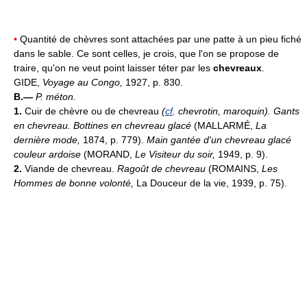
•
Quantité de chèvres sont attachées par une patte à un pieu fiché
dans le sable. Ce sont celles, je crois, que l'on se propose de
traire, qu'on ne veut point laisser téter par les
chevreaux
.
GIDE,
Voyage au Congo,
1927, p. 830.
B.—
P. méton.
1.
Cuir de chèvre ou de chevreau
(
cf
. chevrotin, maroquin).
Gants
en chevreau.
Bottines en chevreau glacé
(MALLARMÉ,
La
dernière mode,
1874, p. 779).
Main gantée d'un chevreau glacé
couleur ardoise
(MORAND,
Le Visiteur du soir,
1949, p. 9).
2.
Viande de chevreau.
Ragoût de chevreau
(ROMAINS,
Les
Hommes de bonne volonté,
La Douceur de la vie, 1939, p. 75).