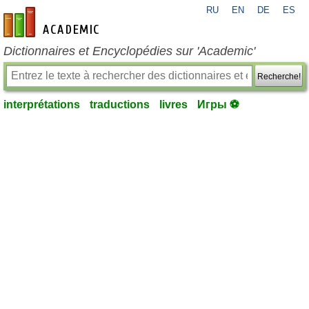
RU
EN
DE
ES
fr-academic.com
Dictionnaires et Encyclopédies sur 'Academic'
Recherche!
interprétations
traductions
livres
Игры ⚽