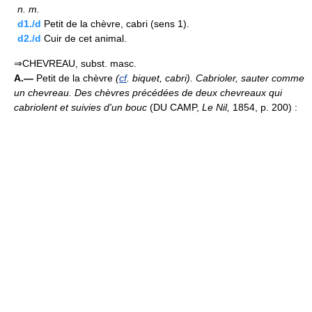
n.
m.
d1./d
Petit de la chèvre, cabri (sens 1).
d2./d
Cuir de cet animal.
⇒CHEVREAU, subst. masc.
A.—
Petit de la chèvre
(
cf
. biquet, cabri).
Cabrioler, sauter comme
un chevreau.
Des chèvres précédées de deux chevreaux qui
cabriolent et suivies d'un bouc
(DU CAMP,
Le Nil,
1854, p. 200) :