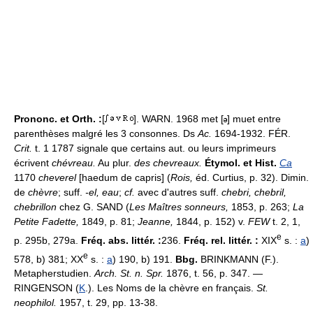
Prononc. et Orth. :
[
]. WARN. 1968 met [
] muet entre
parenthèses malgré les 3 consonnes. Ds
Ac.
1694-1932. FÉR.
Crit.
t. 1 1787 signale que certains aut. ou leurs imprimeurs
écrivent
chévreau.
Au plur.
des chevreaux.
Étymol. et Hist.
Ca
1170
cheverel
[haedum de capris] (
Rois,
éd. Curtius, p. 32). Dimin.
de
chèvre
; suff.
-el, eau
;
cf.
avec d'autres suff.
chebri, chebril,
chebrillon
chez G. SAND (
Les Maîtres sonneurs,
1853, p. 263;
La
Petite Fadette,
1849, p. 81;
Jeanne,
1844, p. 152) v.
FEW
t. 2, 1,
e
p. 295b, 279a.
Fréq. abs. littér. :
236.
Fréq. rel. littér. :
XIX
s. :
a
)
e
578, b) 381; XX
s. :
a
) 190, b) 191.
Bbg.
BRINKMANN (F.).
Metapherstudien.
Arch. St. n. Spr.
1876, t. 56, p. 347. —
RINGENSON (
K
.). Les Noms de la chèvre en français.
St.
neophilol.
1957, t. 29, pp. 13-38.