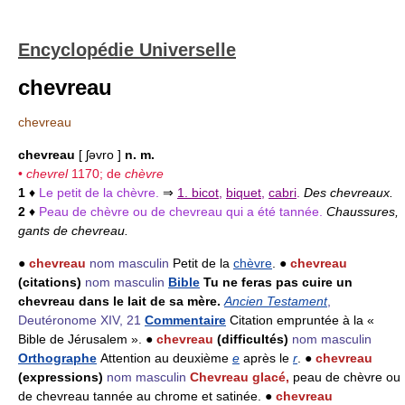
Encyclopédie Universelle
chevreau
chevreau
chevreau
[ ʃəvro ]
n. m.
•
chevrel
1170; de
chèvre
1
♦
Le petit de la chèvre.
⇒
1. bicot
,
biquet
,
cabri
.
Des chevreaux.
2
♦
Peau de chèvre ou de chevreau qui a été tannée.
Chaussures,
gants de chevreau.
●
chevreau
nom masculin
Petit de la
chèvre
. ●
chevreau
(citations)
nom masculin
Bible
Tu ne feras pas cuire un
chevreau dans le lait de sa mère.
Ancien Testament
,
Deutéronome XIV, 21
Commentaire
Citation empruntée à la «
Bible de Jérusalem ». ●
chevreau
(difficultés)
nom masculin
Orthographe
Attention au deuxième
e
après le
r
. ●
chevreau
(expressions)
nom masculin
Chevreau glacé,
peau de chèvre ou
de chevreau tannée au chrome et satinée. ●
chevreau