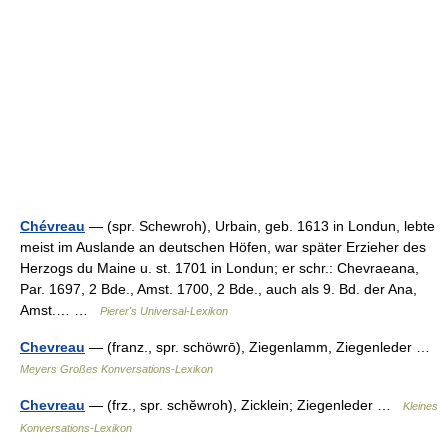
Chévreau
— (spr. Schewroh), Urbain, geb. 1613 in Londun, lebte
meist im Auslande an deutschen Höfen, war später Erzieher des
Herzogs du Maine u. st. 1701 in Londun; er schr.: Chevraeana,
Par. 1697, 2 Bde., Amst. 1700, 2 Bde., auch als 9. Bd. der Ana,
Amst.… …
Pierer's Universal-Lexikon
Chevreau
— (franz., spr. schöwrō), Ziegenlamm, Ziegenleder …
Meyers Großes Konversations-Lexikon
Chevreau
— (frz., spr. schĕwroh), Zicklein; Ziegenleder …
Kleines
Konversations-Lexikon