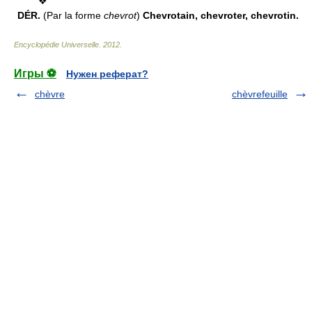
❖
DÉR.
(Par la forme
chevrot
)
Chevrotain, chevroter, chevrotin.
Encyclopédie Universelle
.
2012
.
Игры ⚽
Нужен реферат?
chèvre
chèvrefeuille