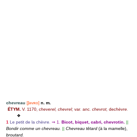
chevreau
[ʃəvʀo]
n. m.
ÉTYM.
V. 1170,
cheverel, chevrel;
var. anc.
chevrot,
de
chèvre.
❖
1
Le petit de la chèvre.
⇒
1.
Bicot, biquet, cabri, chevrotin.
||
Bondir comme un chevreau.
||
Chevreau têtard
(à la mamelle),
broutard.