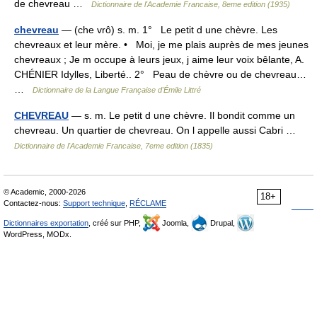
de chevreau …
Dictionnaire de l'Academie Francaise, 8eme edition (1935)
chevreau
— (che vrô) s. m. 1° Le petit d une chèvre. Les
chevreaux et leur mère. • Moi, je me plais auprès de mes jeunes
chevreaux ; Je m occupe à leurs jeux, j aime leur voix bêlante, A.
CHÉNIER Idylles, Liberté.. 2° Peau de chèvre ou de chevreau…
…
Dictionnaire de la Langue Française d'Émile Littré
CHEVREAU
— s. m. Le petit d une chèvre. Il bondit comme un
chevreau. Un quartier de chevreau. On l appelle aussi Cabri …
Dictionnaire de l'Academie Francaise, 7eme edition (1835)
© Academic, 2000-2026
18+
Contactez-nous:
Support technique
,
RÉCLAME
Dictionnaires exportation
, créé sur PHP,
Joomla,
Drupal,
WordPress, MODx.